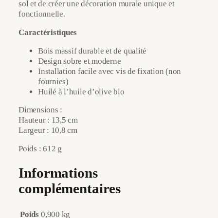
sol et de créer une décoration murale unique et
m
fonctionnelle.
a
s
Caractéristiques
s
i
Bois massif durable et de qualité
f
Design sobre et moderne
h
Installation facile avec vis de fixation (non
u
fournies)
i
Huilé à l’huile d’olive bio
l
é
Dimensions :
|
Hauteur : 13,5 cm
F
Largeur : 10,8 cm
r
ê
Poids : 612 g
n
e
Informations
&
complémentaires
n
o
y
Poids
0,900 kg