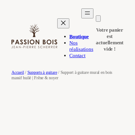
Aller
au
contenu
Votre panier
est
Boutique
actuellement
Nos
vide !
réalisations
Contact
Accueil
/
Supports à guitare
/ Support à guitare mural en bois
massif huilé | Frêne & noyer