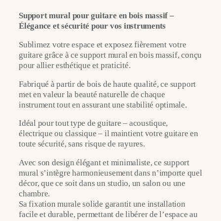
r
Support mural pour guitare en bois massif –
t
Élégance et sécurité pour vos instruments
à
g
Sublimez votre espace et exposez fièrement votre
u
guitare grâce à ce support mural en bois massif, conçu
i
pour allier esthétique et praticité.
t
a
Fabriqué à partir de bois de haute qualité, ce support
r
met en valeur la beauté naturelle de chaque
e
instrument tout en assurant une stabilité optimale.
m
u
Idéal pour tout type de guitare – acoustique,
r
électrique ou classique – il maintient votre guitare en
a
toute sécurité, sans risque de rayures.
l
Avec son design élégant et minimaliste, ce support
e
mural s’intègre harmonieusement dans n’importe quel
n
décor, que ce soit dans un studio, un salon ou une
b
chambre.
o
Sa fixation murale solide garantit une installation
i
facile et durable, permettant de libérer de l’espace au
s