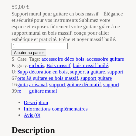
59,00
€
Support mural pour guitare en bois massif – Élégance
et sécurité pour vos instruments Sublimez votre
espace et exposez fièrement votre guitare grâce à ce
support mural en bois massif, conçu pour allier
esthétique et praticité. Frêne et noyer massif huilé.
q
u
Ajouter au panier
a
S
Cate
Tags:
accessoire déco bois
, 
accessoire guitare
n
K
gory:
en bois
, 
Bois massif
, 
bois massif huilé
, 
t
U:
Supp
décoration en bois
, 
support à guitare
, 
support
i
67
orts à
à guitare en bois massif
, 
support guitare
t
16
guita
artisanal
, 
support guitare décoratif
, 
support
é
39
re
guitare mural
d
Description
e
Informations complémentaires
S
Avis (0)
u
p
p
Description
o