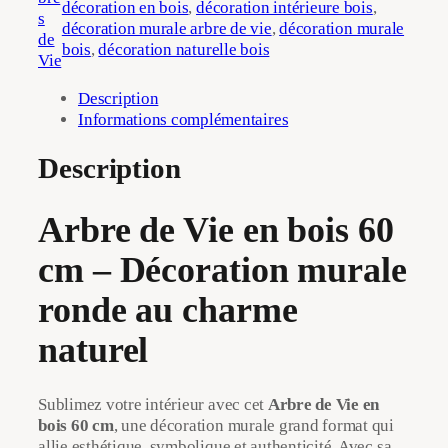
décoration en bois
, 
décoration intérieure bois
, 
d
s
décoration murale arbre de vie
, 
décoration murale
e
de
bois
, 
décoration naturelle bois
A
Vie
r
Description
b
Informations complémentaires
r
e
d
Description
e
V
Arbre de Vie en bois 60
i
e
cm – Décoration murale
e
n
ronde au charme
b
o
naturel
i
s
m
Sublimez votre intérieur avec cet
Arbre de Vie en
u
bois 60 cm
, une décoration murale grand format qui
r
allie esthétique, symbolique et authenticité. Avec sa