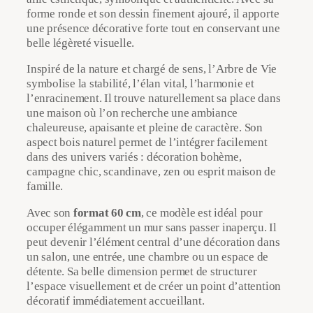
a
forme ronde et son dessin finement ajouré, il apporte
l
une présence décorative forte tout en conservant une
|
belle légèreté visuelle.
D
i
Inspiré de la nature et chargé de sens, l’Arbre de Vie
a
symbolise la stabilité, l’élan vital, l’harmonie et
m
l’enracinement. Il trouve naturellement sa place dans
è
une maison où l’on recherche une ambiance
t
chaleureuse, apaisante et pleine de caractère. Son
r
aspect bois naturel permet de l’intégrer facilement
e
dans des univers variés : décoration bohème,
6
campagne chic, scandinave, zen ou esprit maison de
0
famille.
c
m
Avec son
format 60 cm
, ce modèle est idéal pour
occuper élégamment un mur sans passer inaperçu. Il
peut devenir l’élément central d’une décoration dans
un salon, une entrée, une chambre ou un espace de
détente. Sa belle dimension permet de structurer
l’espace visuellement et de créer un point d’attention
décoratif immédiatement accueillant.