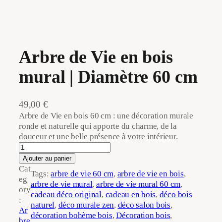
Arbre de Vie en bois
mural | Diamètre 60 cm
49,00
€
Arbre de Vie en bois 60 cm : une décoration murale
ronde et naturelle qui apporte du charme, de la
douceur et une belle présence à votre intérieur.
q
u
Ajouter au panier
a
Cat
Tags:
arbre de vie 60 cm
, 
arbre de vie en bois
, 
n
eg
arbre de vie mural
, 
arbre de vie mural 60 cm
, 
t
ory
cadeau déco original
, 
cadeau en bois
, 
déco bois
i
:
naturel
, 
déco murale zen
, 
déco salon bois
, 
t
Ar
décoration bohème bois
, 
Décoration bois
, 
é
bre