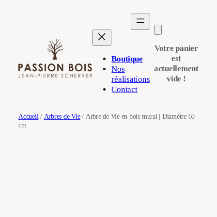
Aller
au
contenu
Votre panier
est
Boutique
actuellement
Nos
vide !
réalisations
Contact
Accueil
/
Arbres de Vie
/ Arbre de Vie en bois mural | Diamètre 60
cm