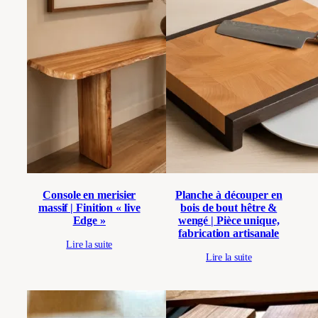
Console en merisier
Planche à découper en
massif | Finition « live
bois de bout hêtre &
Edge »
wengé | Pièce unique,
fabrication artisanale
Lire la suite
Lire la suite